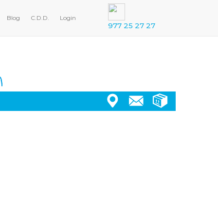
Blog
C.D.D.
Login
977 25 27 27