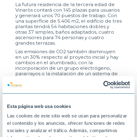
La futura residencia de la tercera edad de
Vinaròs contará con 145 plazas para usuarios
y generará unos 70 puestos de trabajo. Con
una superficie de 5.406 m2, el edificio de tres
plantas tendrá 54 habitaciones dobles y
otras 37 simples, baños adaptados, cuatro
ascensores para 74 personas y cuatro
grandes terrazas.
Las emisiones de CO2 también disminuyen
en un 30% respecto al proyecto inicial y hay
cambios en el alumbrado, con la
incorporación de un grupo electrógeno,
pararrayos o la instalación de un sistema de
control de accesos, entre otros. Con todo, el
presupuesto de ejecución sube 100.000
euros, por lo que la inversión total será de
5,3 millones. Con este servicio y el centro de
día, Vinaròs tendrá en este edificio 225
Esta página web usa cookies
plazas para mayores dependientes. La
construcción se realiza con módulos
Las cookies de este sitio web se usan para personalizar
prefabricados de hormigón y las tareas más
complicadas se ejecutan los fines de
el contenido y los anuncios, ofrecer funciones de redes
semana, minimizando las molestias a los
sociales y analizar el tráfico. Además, compartimos
actuales usuarios del centro de día.