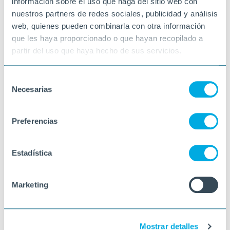
información sobre el uso que haga del sitio web con
En el proyecto ya se pensó especialmente
nuestros partners de redes sociales, publicidad y análisis
en la integración con los sistemas del centro
web, quienes pueden combinarla con otra información
de día, incluido en el Plan E en el 2008. Los
diferentes gobiernos municipales
que les haya proporcionado o que hayan recopilado a
completaron etapas, no sin salvar algunos
partir del uso que haya hecho de sus servicios.
obstáculos que han dilatado el proyecto en
el tiempo pero dando cabida a mejoras a la
idea inicial.
Selección
02-03-2020
Necesarias
de
VINARÒS
consentimiento
Preferencias
Estadística
Marketing
Mostrar detalles