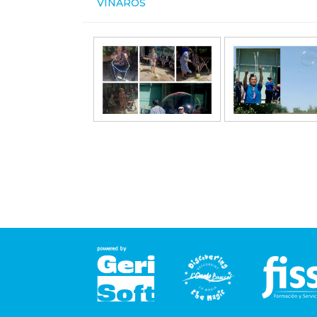
VINARÒS