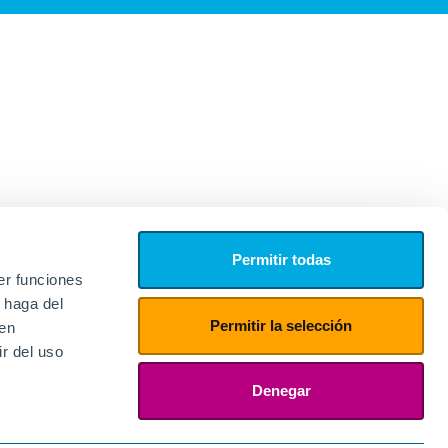
Permitir todas
er funciones
 haga del
Permitir la selección
den
r del uso
edores
ies
Denegar
ogin