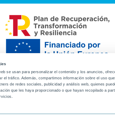
ies
web se usan para personalizar el contenido y los anuncios, ofrec
ar el tráfico. Además, compartimos información sobre el uso que
tners de redes sociales, publicidad y análisis web, quienes pue
ación que les haya proporcionado o que hayan recopilado a parti
Contacto
Canal de denuncias
Envia tu CV
Prove
vicios.
Aviso Legal
Política de privacidad
Política de Cook
Familias
Intranet
Incidencias
Soporte
L