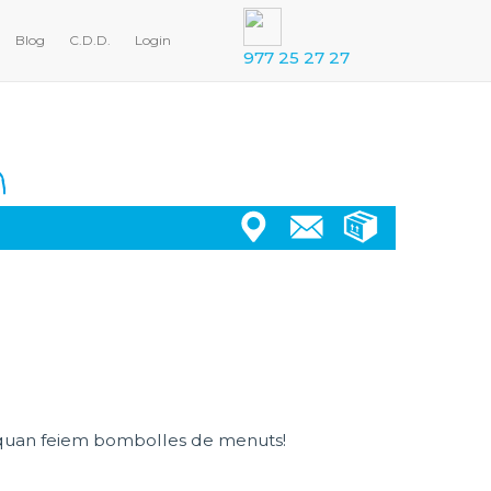
Blog
C.D.D.
Login
977 25 27 27
t quan feiem bombolles de menuts!