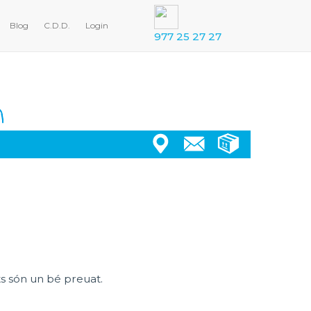
Blog
C.D.D.
Login
977 25 27 27
s són un bé preuat.