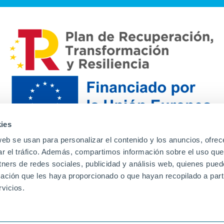
ies
web se usan para personalizar el contenido y los anuncios, ofrec
ar el tráfico. Además, compartimos información sobre el uso que
tners de redes sociales, publicidad y análisis web, quienes pue
ación que les haya proporcionado o que hayan recopilado a parti
Contacto
Canal de denuncias
Envia tu CV
Prove
vicios.
Aviso Legal
Política de privacidad
Política de Cook
Familias
Intranet
Incidencias
Soporte
L