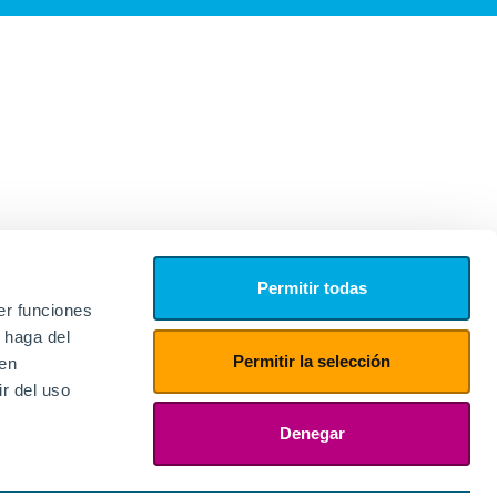
Permitir todas
er funciones
 haga del
Permitir la selección
den
r del uso
edores
ies
Denegar
ogin