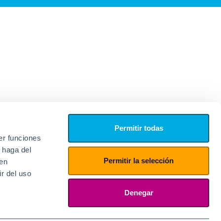
Permitir todas
er funciones
 haga del
Permitir la selección
den
r del uso
edores
ies
Denegar
ogin