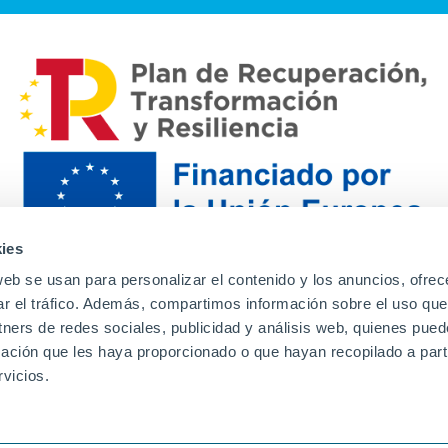
ies
web se usan para personalizar el contenido y los anuncios, ofrec
ar el tráfico. Además, compartimos información sobre el uso que
tners de redes sociales, publicidad y análisis web, quienes pue
ación que les haya proporcionado o que hayan recopilado a parti
Contacto
Canal de denuncias
Envia tu CV
Prove
vicios.
Aviso Legal
Política de privacidad
Política de Cook
Familias
Intranet
Incidencias
Soporte
L