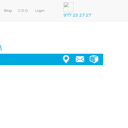
Blog
C.D.D.
Login
977 25 27 27